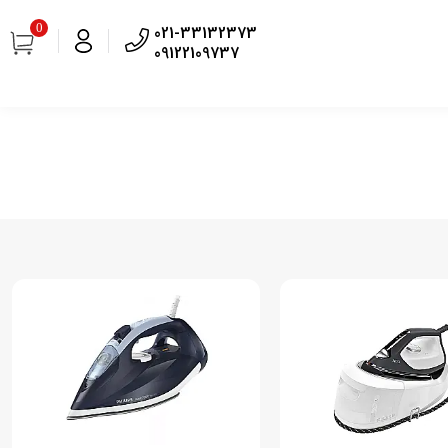
0
021-33132373
09122109737