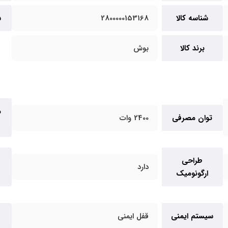
شناسه کالا
2800000153168
س
برند کالا
بوش
م
توان مصرفی
2400 وات
طراحی
دارد
ارگونومیک
سیستم ایمنی
قفل ایمنی