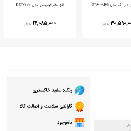
 آاگ مدل ST6-1-8EG
اتو بخار فیلیپس مدل DST7030
14,085,000
30,590,0
تومان
تومان
رنگ: سفید خاکستری
گارانتی سلامت و اصالت کالا
ناموجود
رفی