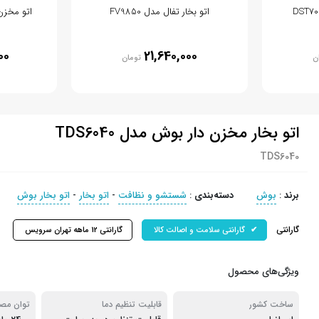
اتو بخار تفال مدل FV9850
اتو مخزن دار
00
21,640,000
ن
تومان
اتو بخار مخزن دار بوش مدل TDS6040
TDS6040
برند
:
بوش
دسته‌بندی
:
شستشو و نظافت
-
اتو بخار
-
اتو بخار بوش
گارانتی
گارانتی سلامت و اصالت کالا
گارانتی 12 ماهه تهران سرویس
ویژگی‌های محصول
ساخت کشور
قابلیت تنظیم دما
توان مص