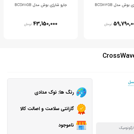
بوش مدل BCS712GB
جارو شارژی بوش مدل BCS711GB
43,150,000
59,790,0
تومان
تومان
یسل
رنگ ها: نوک مدادی
گارانتی سلامت و اصالت کالا
ناموجود
ارگونومیک