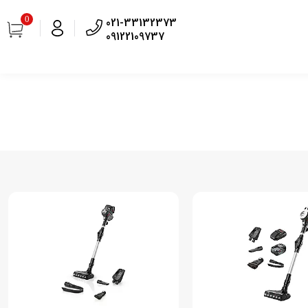
0
021-33132373
09122109737