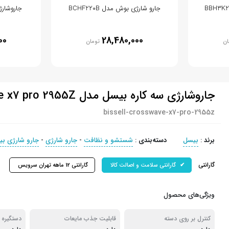
جارو شارژی بوش مدل BCHF220B
جاروشارژی 
00
28,480,000
ان
تومان
جاروشارژی سه کاره بیسل مدل CrossWave x7 pro 2955Z
bissell-crosswave-x7-pro-2955z
برند
:
بیسل
دسته‌بندی
:
شستشو و نظافت
-
جارو شارژی
-
جارو شارژی ب
گارانتی
گارانتی سلامت و اصالت کالا
گارانتی 12 ماهه تهران سرویس
ویژگی‌های محصول
کنترل بر روی دسته
قابلیت جذب مایعات
دستگیره 