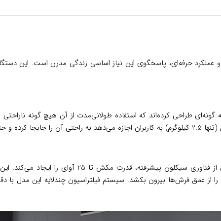
 با ترکیب زیبایی شناختی و عملکرد حرفه‌ای، پاسخگوی این نیاز اساسی زندگی مدرن است.
 آاگ با در نظر گرفتن اصول ارگونومیک، مدل QX6-1-40OG را به گونه‌ای طراحی کرده‌اند که استفاده طولانی‌م
 آن استفاده کنند.
قلب تپنده این جارو شارژی، موتور 150 واتی آن است که با