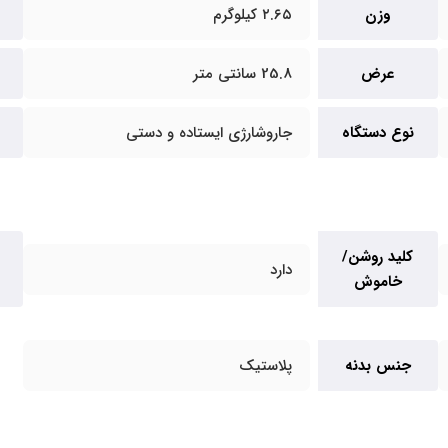
وزن
۲.۶۵ کیلوگرم
عرض
25.8 سانتی متر
نوع دستگاه
جاروشارژی ایستاده و دستی
کلید روشن/
دارد
خاموش
جنس بدنه
پلاستیک