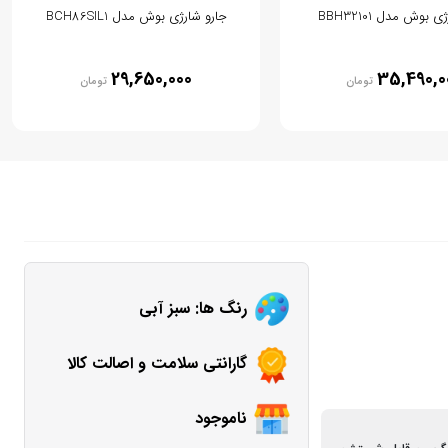
 بوش مدل BBH32101
جارو شارژی بوش مدل BCH86SIL1
29,650,000
35,490,0
تومان
تومان
رنگ ها: سبز آبی
گارانتی سلامت و اصالت کالا
ناموجود