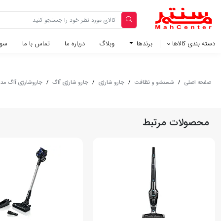
دسته بندی کالاها
برندها
وبلاگ‌
درباره ما
تماس با ما
سوا
صفحه اصلی
/
شستشو و نظافت
/
جارو شارژی
/
جارو شارژی آاگ
/
جاروشارژی آاگ مدل QX6-1-40OG سبز 
محصولات مرتبط