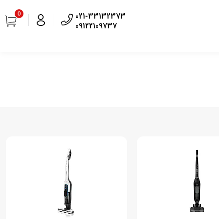
0
021-33132373
09122109737