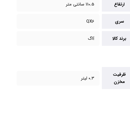
ارتفاع
110.5 سانتی متر
سری
QX6
برند کالا
آاگ
ظرفیت
۰.۳ لیتر
مخزن