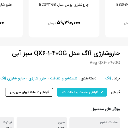
جاروشارژی بوش مدل BCS712GB
جارو شارژی
00
59,790,000
ان
تومان
جاروشارژی آاگ مدل QX6-1-40OG سبز آبی
Aeg QX6-1-40OG
برند
:
آاگ
دسته‌بندی
:
شستشو و نظافت
-
جارو شارژی
-
جارو شارژی آاگ
گارانتی
گارانتی سلامت و اصالت کالا
گارانتی 12 ماهه تهران سرویس
ویژگی‌های محصول
ساخت کشور
سری
فیلترها