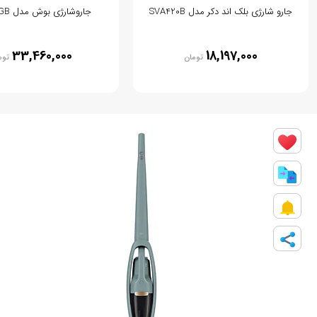
جارو شارژی بلک اند دکر مدل SVA420B
جاروشارژی بوش مدل BBS611GB
33,460,000
18,197,000
تومان
توم