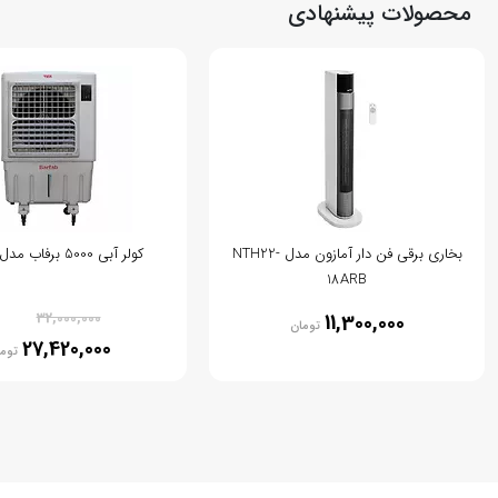
محصولات پیشنهادی
بخاری برقی فن دار آمازون مدل NTH22-
کولر آبی 5000 برفاب مدل BF5-O
18ARB
% 14
32,000,000
11,300,000
تومان
27,420,000
توم