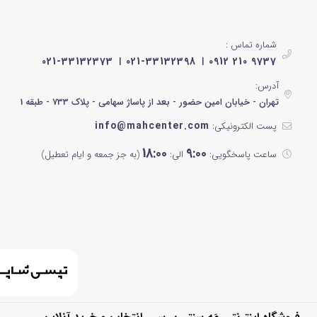
شماره تماس :
021-33132373
021-33132398
0912 210 9737
آدرس:
تهران - خیابان امین حضور - بعد از پاساژ سهامی - پلاک 733 - طبقه 1
info@mahcenter.com
پست الکترونیکی:
18:00
9:00
ساعت پاسخگویی:
الی:
(به جز جمعه و ایام تعطیل)