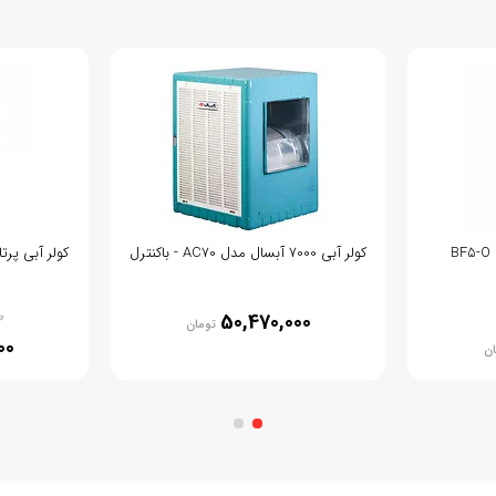
کولر آبی 7000 آبسال مدل AC70 - باکنترل
کولر آبی پرتابل 5000 برفاب مد
0
50,470,000
تومان
00
ان