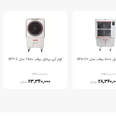
ل +BF5-O
کولر آبی پرتابل برفاب 2550 مدل BF3-Z
% 29
% 19
33,000,000
35,000,00
23,340,000
28,360,0
تومان
تومان