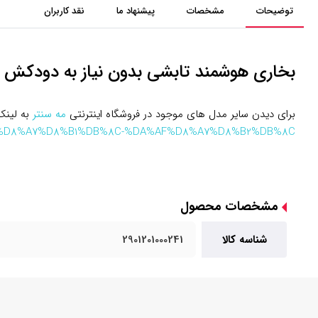
توضیحات
مشخصات
پیشنهاد ما
نقد کاربران
بخاری هوشمند تابشی بدون نیاز به دودکش مدل
برای دیدن سایر مدل های موجود در فروشگاه اینترنتی
مه سنتر
به لینک 
8%AE%D8%A7%D8%B1%DB%8C-%DA%AF%D8%A7%D8%B2%DB%8C
مشخصات محصول
شناسه کالا
2901201000241