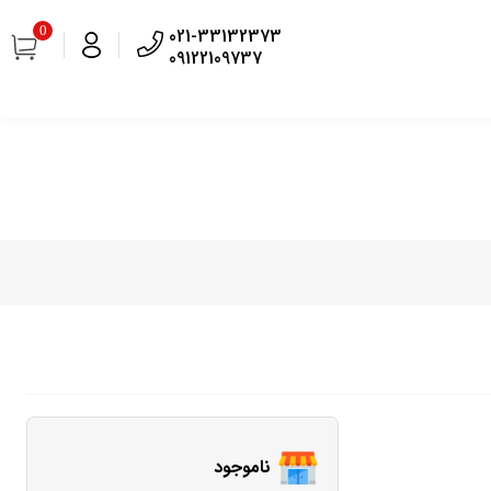
0
021-33132373
09122109737
ناموجود