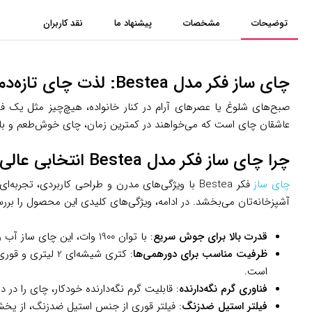
توضیحات
مشخصات
پیشنهاد ما
نقد کاربران
چای ساز فکر مدل Bestea: لذت چای تازه‌دم در هر لحظه
عاشقان چای است که می‌خواهند در کمترین زمان، چای خوش‌طعم و باکیفیت 
چرا چای ساز فکر مدل Bestea انتخابی عالی است؟
چای ساز
فکر Bestea با ویژگی‌های مدرن و طراحی کاربردی، 
آشپزخانه‌تان می‌بخشد. در ادامه، ویژگی‌های کلیدی این محصول را بررس
قدرت بالا برای جوش سریع
: با توان 1900 وات، این چای ساز آب را در چند دقیقه به جوش می‌آورد و چای شما را سریع آماده می‌کند. این سرعت برای صبح‌های پرمشغله یا پذیرایی از مهمانان بسیار کاربردی است.
ظرفیت مناسب برای دورهمی‌ها
است.
فناوری گرم نگه‌دارنده
: قابلیت گرم نگه‌دارنده خودکار، چای را د
فیلتر استیل ضدزنگ
: فیلتر قوری از جنس استیل ضدزنگ، از پخ