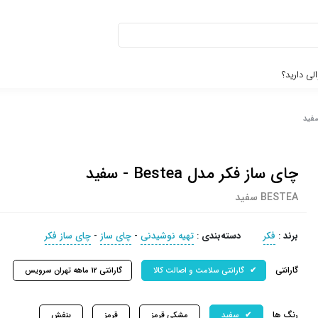
لی دارید؟
چای ساز فکر مدل Bestea - سفید
BESTEA سفید
برند
:
فکر
دسته‌بندی
:
تهیه نوشیدنی
-
چای ساز
-
چای ساز فکر
گارانتی
گارانتی سلامت و اصالت کالا
گارانتی 12 ماهه تهران سرویس
رنگ ها
سفید
مشکی قرمز
قرمز
بنفش