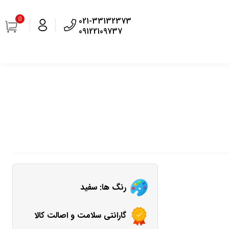
0
021-33132373
09122109737
رنگ ها: سفید
گارانتی سلامت و اصالت کالا