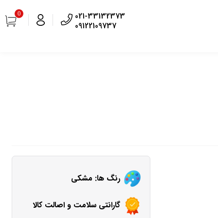
0
021-33132373
09122109737
رنگ ها: مشکی
گارانتی سلامت و اصالت کالا