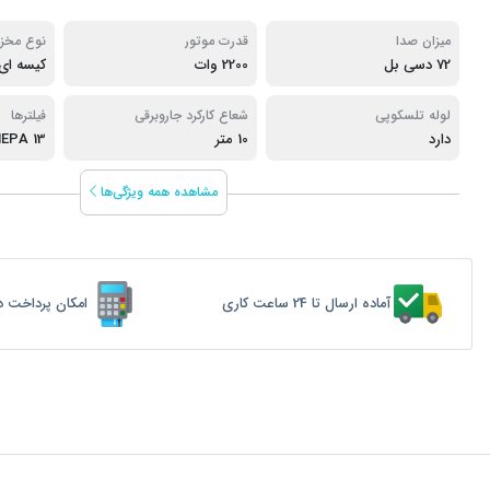
میزان صدا
قدرت موتور
نوع مخز
72 دسی بل
2200 وات
کیسه ای
لوله تلسکوپی
شعاع کارکرد جاروبرقی
فیلترها
دارد
10 متر
EPA 13
مشاهده همه ویژگی‌ها
آماده ارسال تا 24 ساعت کاری
امکان پرداخت د