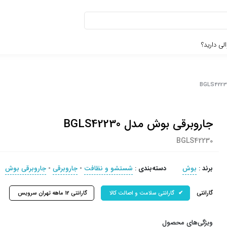
لی دارید؟
جاروبرقی بوش مدل BGLS42230
BGLS42230
برند
:
بوش
دسته‌بندی
:
شستشو و نظافت
-
جاروبرقی
-
جاروبرقی بوش
گارانتی
گارانتی سلامت و اصالت کالا
گارانتی 12 ماهه تهران سرویس
ویژگی‌های محصول