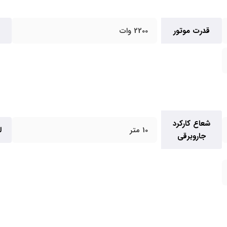
قدرت موتور
2200 وات
شعاع کارکرد
10 متر
ل
جاروبرقی