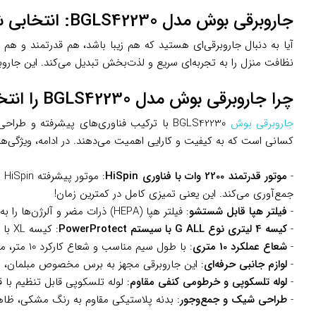
جاروبرقی بوش مدل BGLS42230: انتخابی شیک و قدرتمند برای خانه‌ای تمیز
نظافت منزل را به تجربه‌ای سریع و لذت‌بخش تبدیل می‌کند. این جاروب
چرا جاروبرقی بوش مدل BGLS42230 را انتخاب کنیم؟
جاروبرقی بوش
کسانی است که به کیفیت و کارایی اهمیت می‌دهند. در ادامه، ویژگی‌ها
-
موتور قدرتمند 2200 وات با فناوری HiSpin
:
جمع‌آوری می‌کند. این یعنی تمیزی کامل در کمترین زمان!
-
فیلتر هپا قابل شستشو
: فیلتر هپا (HEPA) ذرات مضر و آلرژن‌ها را به دام می‌اندازد و هوای خروجی پاکیزه‌ای را تضمین می‌کند. این ویژگی برای خانواده‌هایی با کودکان یا افراد مبتلا به آلرژی بسیار ارزشمند است.
-
کیسه 4 لیتری نوع G ALL با سیستم PowerProtect
: کیسه XL با ظرفیت 4 لیتر و فناوری PowerProtect، حتی در صورت پر شدن، قدرت مکش را حفظ می‌کند و نیاز به تعویض مکرر کیسه را کاهش می‌دهد.
-
شعاع عملکرد 10 متری
: با طول سیم مناسب و شعاع کارکرد 10 متر، می‌توانید فضای وسیعی را بدون نیاز به تعویض پریز جارو کنید، که برای خانه‌های بزرگ ایرانی بسیار کاربردی است.
-
لوازم جانبی حرفه‌ای
: این جاروبرقی مجهز به برس مخصوص مبلمان، ن
-
لوله تلسکوپی و خرطومی کنفی مقاوم
: لوله تلسکوپی قابل تنظیم با ق
-
طراحی شیک و جمع‌وجور
: بدنه پلاستیکی مقاوم به رنگ مشکی، ظاه