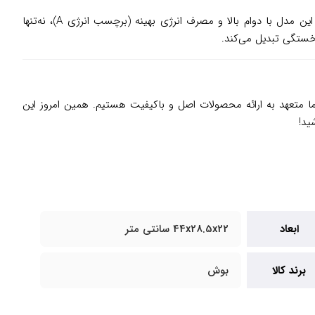
BGLS42230 را با استانداردهای بالای آلمانی طراحی کرده است. موتور HiSpin این مدل با دوام بالا و مصرف انرژی بهینه (برچسب انرژی A)، نه‌تنها
ما متعهد به ارائه محصولات اصل و باکیفیت هستیم. همین امروز این
ید!
ابعاد
44x28.5x22 سانتی متر
برند کالا
بوش