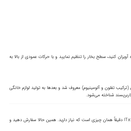
رق بزنید. ۲. پس از ۴۵ ثانیه، نشانگر آماده بودن روشن می‌شود. ۳. لباس را روی نگهدارنده آویزان کنید، سطح بخار را تنظیم نمایید و با حرکات عمودی از بالا به
تراع اولین تابه نچسب جهان (ترکیب تفلون و آلومینیوم) معروف شد و بعدها به تولید لوازم خانگی
اگر به دنبال لباس های همیشه مرتب و بدون چروک هستید، اتو بخارگر تفال IT8480 دقیقاً همان چیزی است که نیاز دارید. همین حالا سفارش دهید و