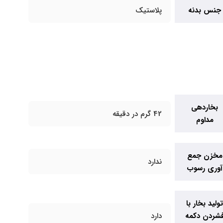
جنس بدنه
پلاستیک
بخاردهی
42 گرم در دقیقه
مداوم
مخزن جمع
ندارد
آوری رسوب
ولید بخار با
شردن دکمه
دارد