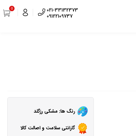
0
021-33132373
09122109737
رنگ ها: مشکی رزگلد
گارانتی سلامت و اصالت کالا