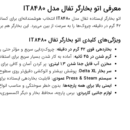
معرفی اتو بخارگر تفال مدل IT8480
اتو بخارگر ایستاده تفال مدل
IT8480
۴۲ گرم در دقیقه، چروک‌ها را به سرعت از بین می‌برد. این بخارگر هم برای پارچه‌های حساس و هم لباس‌های ضخیم عالی عمل می‌کند و نتیجه‌ای حرفه‌ای تحویل می‌دهد.
ویژگی‌های کلیدی اتو بخارگر تفال IT8480
بخاردهی قوی ۴۲ گرم در دقیقه
: چروک‌زدایی سریع و مؤثر حتی ر
گرم شدن در ۴۵ ثانیه
: آماده به کار شدن بسیار سریع برای استفاد
مخزن آب قابل جدا شدن ۱.۳ لیتری
: پر کردن آسان و کافی برا
سر بخار Delta XL
: پوشش بیشتر و اتوکشی دقیق‌تر روی سطوح
سیستم Press & Steam عمودی
: قابلیت بخاردهی ایستاده برای
ایمنی بالا برای همه پارچه‌ها
: بدون خطر سوختگی و مناسب انواع پ
لوازم جانبی کاربردی
: برس پارچه، محافظ بخار و دیگر اکسسوری‌ها 