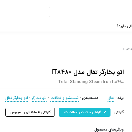
لی دارید؟
اتو بخارگر تفال مدل IT8480
Tefal Standing Steam Iron It8480
برند
:
تفال
دسته‌بندی
:
شستشو و نظافت
-
اتو بخارگر
-
اتو بخارگر تفال
گارانتی
گارانتی سلامت و اصالت کالا
گارانتی 12 ماهه تهران سرویس
ویژگی‌های محصول