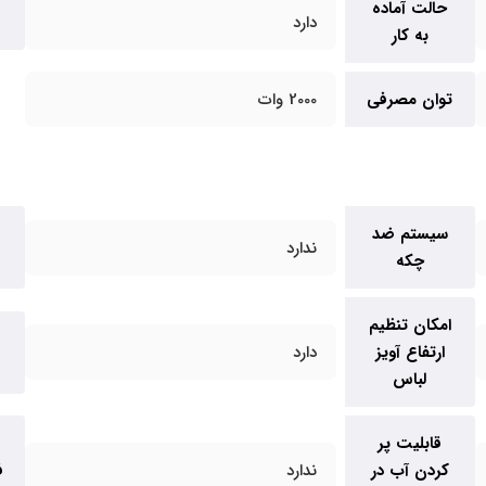
حالت آماده
دارد
به کار
توان مصرفی
2000 وات
سیستم ضد
ندارد
چکه
امکان تنظیم
ارتفاع آویز
دارد
لباس
قابلیت پر
ت
کردن آب در
ندارد
ف