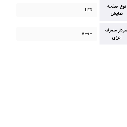
نوع صفحه
LED
نمایش
مودار مصرف
+++A
انرژی