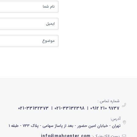
شماره تماس :
021-33132373
021-33132398
0912 210 9737
آدرس:
تهران - خیابان امین حضور - بعد از پاساژ سهامی - پلاک 733 - طبقه 1
info@mahcenter.com
پست الکترونیکی: