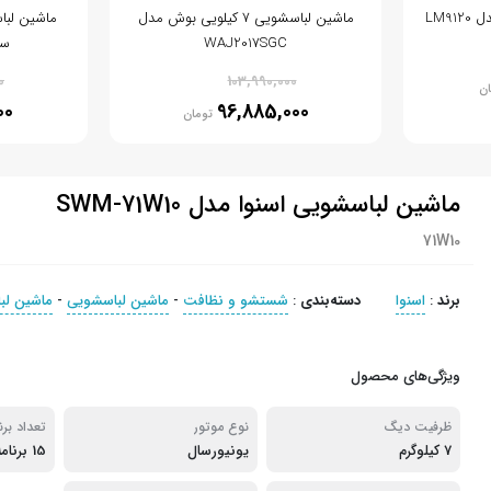
ماشین لباسشویی 7 کیلویی بوش مدل
WAJ2017SGC
سنی
% 7
0
103,990,000
ان
00
96,885,000
تومان
ماشین لباسشویی اسنوا مدل SWM-71W10
71W10
برند
:
اسنوا
دسته‌بندی
:
شستشو و نظافت
-
ماشین لباسشویی
-
ماشین لب
ویژگی‌های محصول
ظرفیت دیگ
نوع موتور
تعداد برن
7 کیلوگرم
یونیورسال
15 برنامه