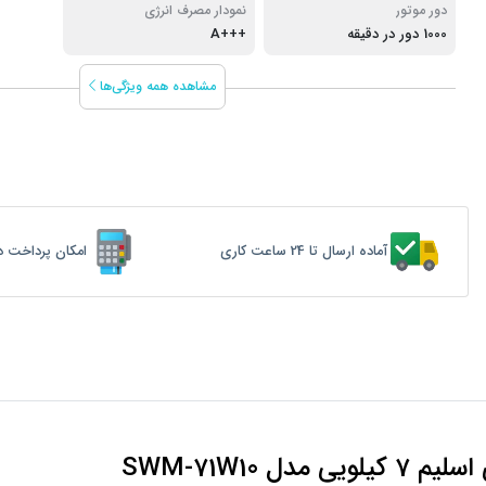
دور موتور
نمودار مصرف انرژی
1000 دور در دقیقه
+++A
مشاهده همه ویژگی‌ها
آماده ارسال تا 24 ساعت کاری
امکان پرداخت د
SWM-71W10