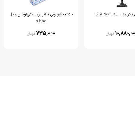
 مدل STARKY OKO
پاکت جاروبرقی فیلیپس-الکترولوکس مدل
s-bag
735,000
10,880,0
تومان
تومان