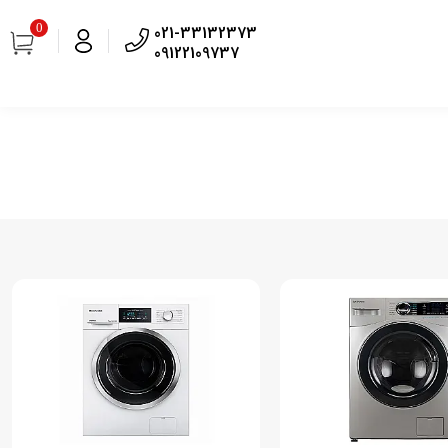
0
021-33132373
09122109737