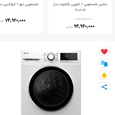
ماشین لباسشویی 11 کیلویی پاکشوما مدل
لباسشویی دوو 9 کیلوگرمی مدل LM9120
X106-W
% 8
102,980,000
74,920,000
توم
94,940,000
تومان