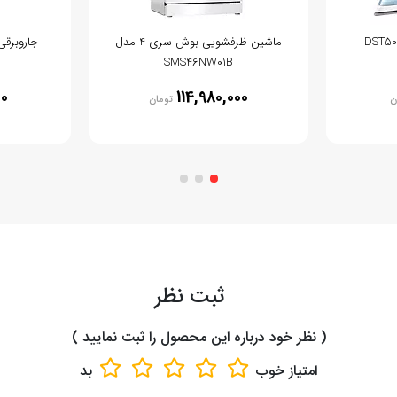
ماشین ظرفشویی بوش سری 4 مدل
جاروبرقی فکر
SMS46NW01B
00
114,980,000
ن
تومان
ثبت نظر
( نظر خود درباره این محصول را ثبت نمایید )
امتیاز
خوب
بد