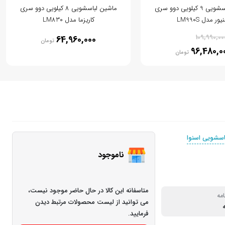
ماشین لباسشویی 9 کیلویی دوو سری
ماشین لباسشویی 8 کیلویی دوو سری
ور مدل LM990S
کاریزما مدل LM830
% 12
109,990,00
64,960,000
تومان
96,480,0
تومان
اسشویی اسنوا
ناموجود
متاسفانه این کالا در حال حاضر موجود نیست،
امه
می توانید از لیست محصولات مرتبط دیدن
فرمایید.