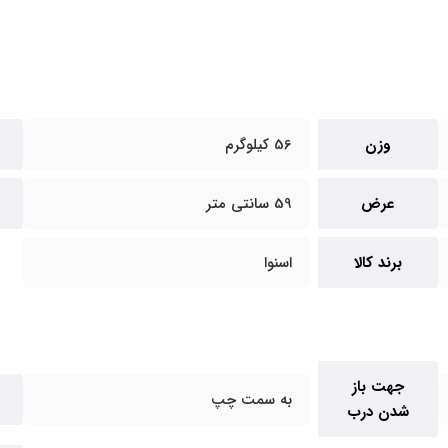
وزن
56 کیلوگرم
عرض
59 سانتی متر
برند کالا
اسنوا
جهت باز
به سمت چپ
شدن درب