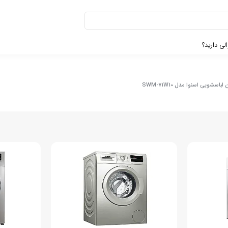
لی دارید؟
باسشویی اسنوا مدل SWM-71W10