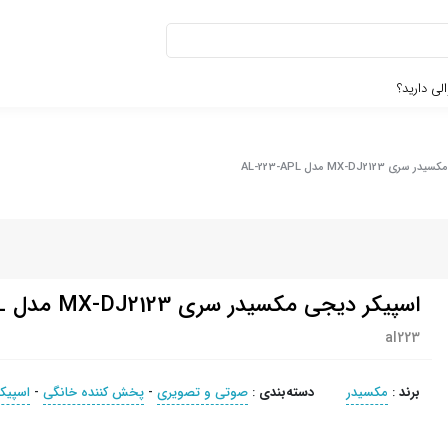
لی دارید؟
MX-DJ212 مدل AL-223-APL
اسپیکر دیجی مکسیدر سری MX-DJ2123 مدل AL-223-APL
al223
برند
:
مکسیدر
دسته‌بندی
:
صوتی و تصويری
-
پخش کننده خانگی
-
اسپیک