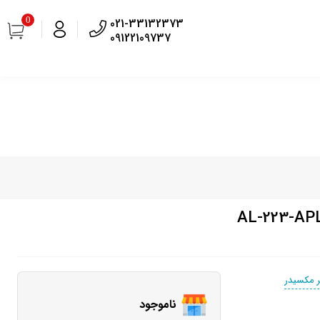
0
021-33132373
09122109737
ر مکسیدر
ناموجود