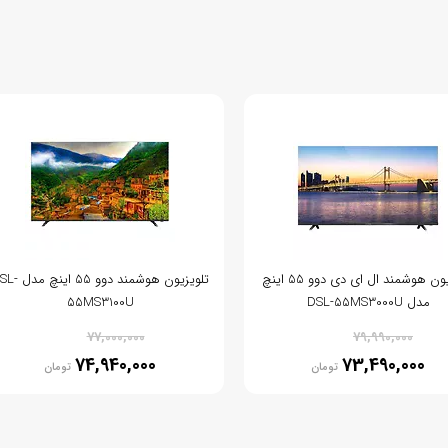
تلویزیون هوشمند ال ای دی دوو 55 اینچ
تلویزیون هوشمند دوو 55 ا
مدل DSL-55MS3000U
55MS3100U
% 3
% 8
77,000,000
79,990,000
74,940,000
73,490,000
تومان
تومان