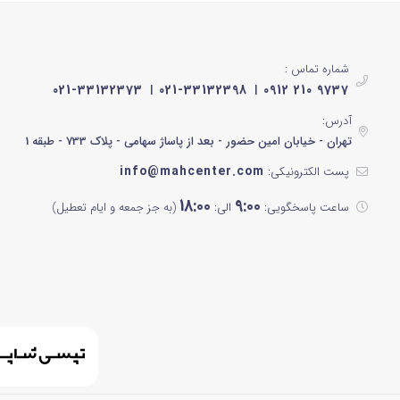
شماره تماس :
021-33132373
021-33132398
0912 210 9737
آدرس:
تهران - خیابان امین حضور - بعد از پاساژ سهامی - پلاک 733 - طبقه 1
info@mahcenter.com
پست الکترونیکی:
18:00
9:00
ساعت پاسخگویی:
الی:
(به جز جمعه و ایام تعطیل)