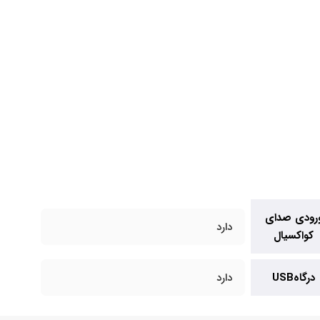
رودی صدای
دارد
کواکسیال
درگاه‌USB
دارد