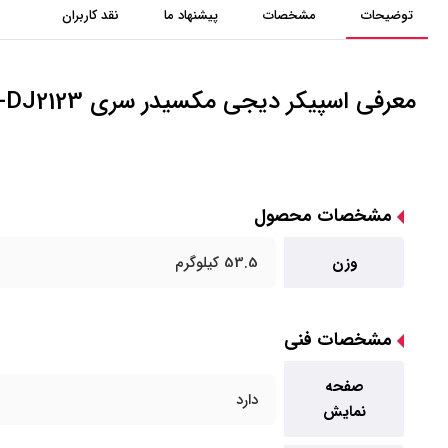
توضیحات
مشخصات
پیشنهاد ما
نقد کاربران
معرفی اسپیکر دیجی مکسیدر سری MX-DJ2123 مدل AL-233-APL
مشخصات محصول
وزن
53.5 کیلوگرم
مشخصات فنی
صفحه
دارد
نمایش