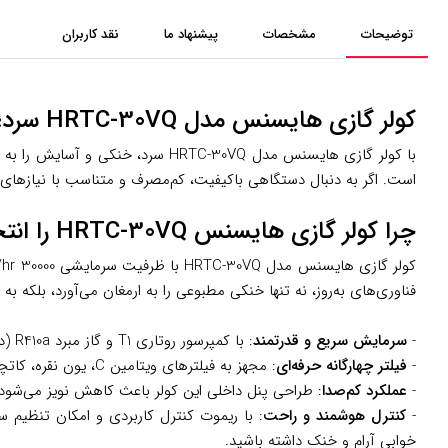
توضیحات
مشخصات
پیشنهاد ما
نقد کاربران
کولر گازی هایسنس مدل HRTC-30VQ سرد؛ خنکی قدرتمند برای روزهای گرم
با کولر گازی هایسنس مدل RTC-30VQ
است. اگر به دنبال دستگاهی باکیفیت، کم‌مصرف و متناسب با نیازهای خ
چرا کولر گازی هایسنس HRTC-30VQ را انتخاب کنیم؟
فناوری‌های به‌روز، نه تنها خنکی مطبوعی را به ارمغان می‌آورد، بلکه
-
سرمایش سریع و قدرتمند
: با کمپرسور روتاری T1 و گاز مبرد R410a (دوست‌دار محیط زیست)، این کولر توانایی خنک کردن سریع فضاهای تا 60 مترمربع را دارد، حتی در دمای بالای 55 درجه سانتی‌گراد.
-
فیلتر چهارگانه حرفه‌ای
: مجهز به فیلترهای ویتامین C، یون نقره، کاتچین و هپا که ذرات گردوغبار، باکتری‌ها و بوهای نامطبوع را حذف کرده و هوایی پاک و سالم را برای شما و خانواده‌تان فراهم می‌کند.
-
عملکرد کم‌صدا
: طراحی پنل داخلی این کولر باعث کاهش نویز می‌شود، 
-
کنترل هوشمند و راحت
خوابی آرام و خنک داشته باشید.