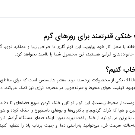
H سرد، خنکی و آسایش را به خانه یا محل کار خود بیاورید! این کولر گازی با طراحی زیبا و
انواده‌های ایرانی هستید، این محصول شما را ناامید نخواهد کرد.
کولر گازی هایسنس مدل HRTC-30VQ با ظرفیت سرمایشی 30000 BTU/hr، یکی از محصولات برجسته برند معت
 به بهبود کیفیت هوای محیط و صرفه‌جویی در مصرف انرژی نیز کمک می‌کند. در
بنابراین می‌توانید از خنکی لذت ببرید بدون اینکه صدای دستگاه آرامش‌تان