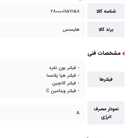
شناسه کالا
2800001157158
برند کالا
هایسنس
مشخصات فنی
- فیلتر یون نقره
- فیلتر هپا پلاسما
فیلترها
- فیلتر کاتچین
- فیلتر ویتامین C
نمودار مصرف
A
انرژی