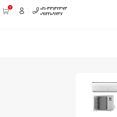
0
021-33132373
09122109737