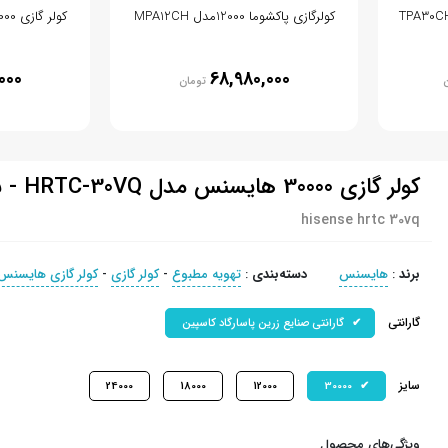
کولرگازی پاکشوما 12000مدل MPA12CH
کولر گازی 9000 گری مدل GWH09AGA
000
68,980,000
ن
تومان
کولر گازی 30000 هایسنس مدل HRTC-30VQ - سرد
hisense hrtc 30vq
برند
:
هایسنس
دسته‌بندی
:
تهویه مطبوع
-
کولر گازی
-
کولر گازی هایسنس
گارانتی
گارانتی صنایع زرین پاسارگاد کاسپین
سایز
24000
18000
12000
30000
ویژگی‌های محصول