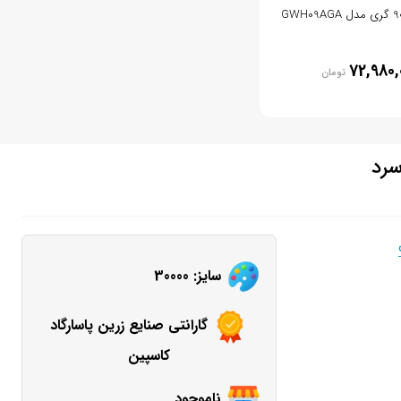
72,980,
تومان
سایز: 30000
گارانتی صنایع زرین پاسارگاد
کاسپین
ناموجود