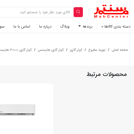
دسته بندی کالاها
برندها
وبلاگ‌
درباره ما
تماس با ما
سوا
صفحه اصلی
/
تهویه مطبوع
/
کولر گازی
/
کولر گازی هایسنس
/
کولر گازی 30000 هایسنس مدل HRTC-30VQ - سرد
محصولات مرتبط