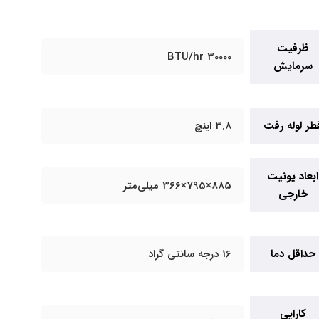
ظرفیت
30000 BTU/hr
سرمایش
طر لوله رفت
3.8 اینچ
ابعاد یونیت
885×795×366 میلی‌متر
خارجی
حداقل دما
16 درجه سانتی گراد
کارایی