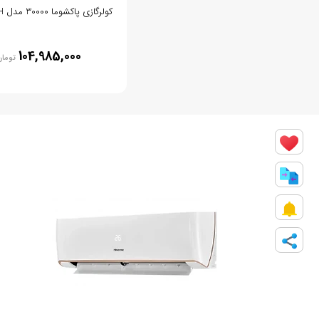
کولرگازی پاکشوما 30000 مدل TPA30CH
104,985,000
توما