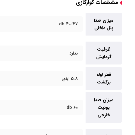
مشخصات کولرگازی
میزان صدا
40-47 db
پنل داخلی
ظرفیت
ندارد
گرمایش
قطر لوله
5.8 اینچ
برگشت
میزان صدا
یونیت
60 db
خارجی