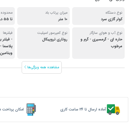
نوع دستگاه
میزان پرتاب باد
محدوده د
کولر گازی سرد
10 متر
تا 55 درجه
نوع آب و هوای سازگار
نوع کمپرسور اسپلیت
فیلترها
حاره ای - گرمسیری - گرم و
روتاری تروپیکال
- فیلتر ی
مرطوب
پلاسما - 
ویتامین C
مشاهده همه ویژگی‌ها
آماده ارسال تا 24 ساعت کاری
امکان پرداخت د