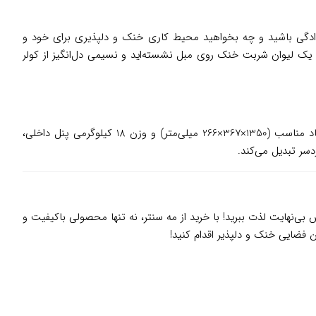
یده‌آل است. چه در حال برگزاری دورهمی‌های خانوادگی باشید و چه بخواهید محیط کاری خنک و دلپذیری برای خود و
ا یک لیوان شربت خنک روی مبل نشسته‌اید و نسیمی دل‌انگیز از کولر
هایسنس HRTC-30VQ با طراحی شیک و رنگ سفید جذاب، به‌راحتی با دکوراسیون خانه‌های ایرانی هماهنگ می‌شود. ابعاد مناسب (1350×367×266 میلی‌متر) و وزن 18 کیلوگرمی پنل داخلی،
سر تبدیل می‌کند.
بی‌نهایت لذت ببرید! با خرید از مه سنتر، نه تنها محصولی باکیفیت و
فضایی خنک و دلپذیر اقدام کنید!