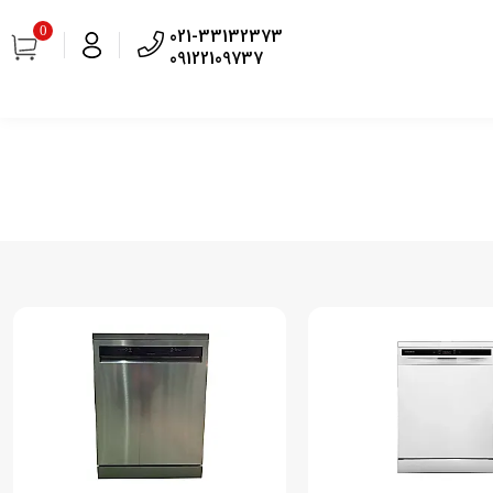
0
021-33132373
09122109737