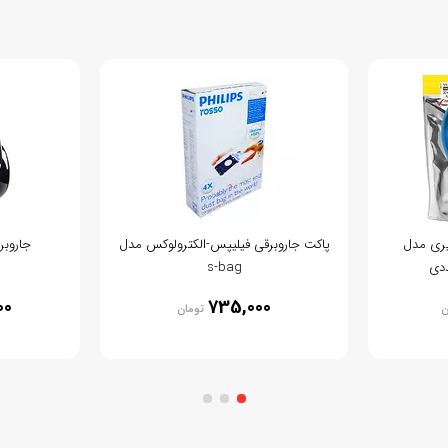
ری مدل
پاکت جاروبرقی فیلیپس-الکترولوکس مدل
جاروبرقی
s-bag
00
735,000
ن
تومان