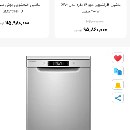
ماشین ظرفشویی دوو 14 نفره مدل DW-
200w سفید
SMS46NI01B
% 8
104,000,000
115,980,000
توم
95,860,000
تومان