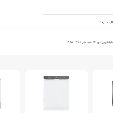
لی دارید؟
 دوو 14 نفره مدل DDW-4481