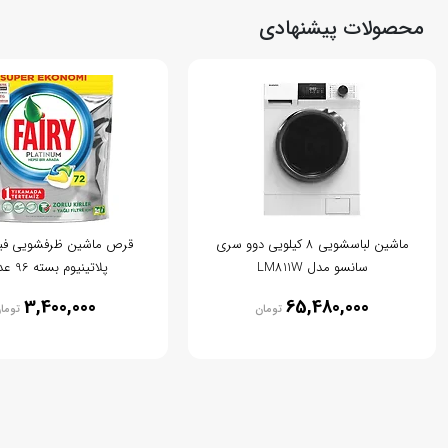
محصولات پیشنهادی
ماشین لباسشویی 8 کیلویی دوو سری
قرص ماشین ظرفشویی فی
سانسو مدل LM811W
پلاتینیوم بسته 96 عددی
3,400,000
65,480,000
تومان
توما