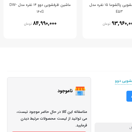
ماشین ظرفشویی پاکشوما 15 نفره مدل
ماشین ظرفشویی دوو 14 نفره مدل DW-
160S
E53
84,990,000
93,960,0
تومان
تومان
شویی دوو
ناموجود
متاسفانه این کالا در حال حاضر موجود نیست،
می توانید از لیست محصولات مرتبط دیدن
فرمایید.
ک