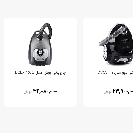
 دوو مدل DVCS221
جاروبرقی بوش مدل BGL8PRO5
34,080,000
23,900,0
تومان
تومان