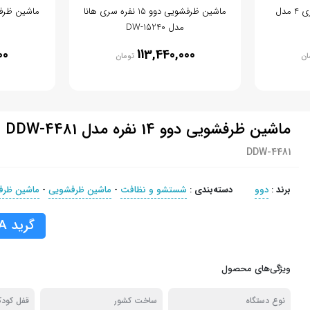
ماشین ظرفشویی بوش سری 4 مدل
ماشین ظرفشویی دوو 15 نفره سری هانا
مدل DW-15240
00
113,440,000
ان
تومان
ماشین ظرفشویی دوو 14 نفره مدل DDW-4481
DDW-4481
برند
:
دوو
دسته‌بندی
:
شستشو و نظافت
-
ماشین ظرفشویی
-
ماشین ظرف
گرید A
ویژگی‌های محصول
نوع دستگاه
ساخت کشور
قفل کود