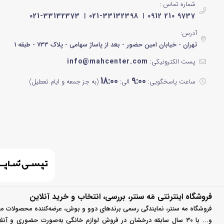
شماره تماس :
021-33132373
021-33132398
0912 210 9737
آدرس:
تهران - خیابان امین حضور - بعد از پاساژ سهامی - پلاک 733 - طبقه 1
info@mahcenter.com
پست الکترونیکی:
18:00
9:00
ساعت پاسخگویی:
الی:
(به جز جمعه و ایام تعطیل)
فروشگاه اینترنتی مَه سنتر، بررسی، انتخاب و خرید آنلاین
فروشگاه مه سنتر، نمایندگی رسمی برندهای دوو و بوش، عرضه‌کننده محصولات مع
و... با ۳۰ سال سابقه درخشان در فروش لوازم خانگی به‌صورت حضوری و آ