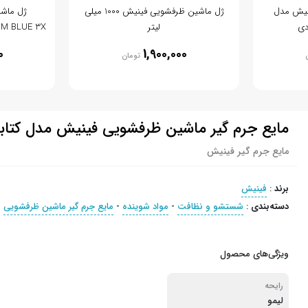
نیش مدل
ژل ماشین ظرفشویی فینیش 1000 میلی
ژل ماش
لیتر
PLATINUM BLUE 3X حجم
0
1,900,000
تومان
مایع جرم گیر ماشین ظرفشویی فینیش مدل کتابی
مایع جرم گیر فینیش
برند
:
فینیش
دسته‌بندی
:
شستشو و نظافت
-
مواد شوینده
-
مایع جرم گیر ماشین ظرفشویی
-
ویژگی‌های محصول
رایحه
لیمو