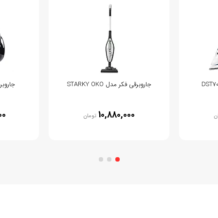
جاروبرقی فکر مدل STARKY OKO
جاروبرقی
00
10,880,000
ن
تومان