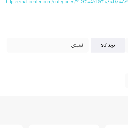
https://mahcenter.com/categories/%D9%85%D9%88%D8
برند کالا
فینیش