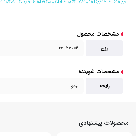
%A7%D8%AF-%D8%B4%D9%88%DB%8C%D9%86%D8%AF%D9%87-
مشخصات محصول
وزن
2×250 ml
مشخصات شوینده
رایحه
لیمو
محصولات پیشنهادی