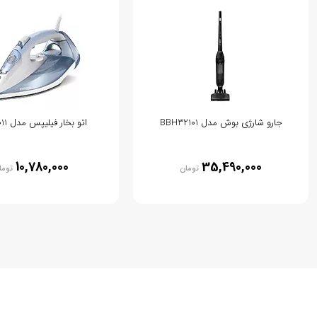
جارو شارژی بوش مدل BBH32101
اتو بخار فیلیپس مدل DST7011
10,780,000
35,490,000
تومان
توما