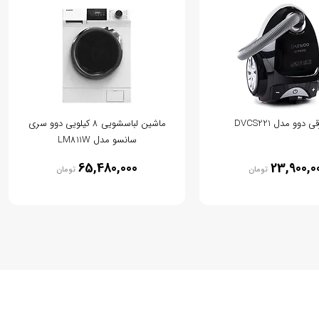
 دوو مدل DVCS221
ماشین لباسشویی 8 کیلویی دوو سری
سانسو مدل LM811W
65,480,000
23,900,0
تومان
تومان