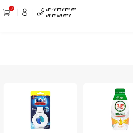
0
021-33132373
09122109737