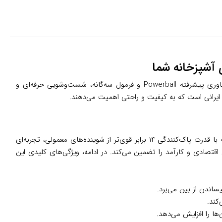
آیا به دنبال ظروفی هستید که پس از شست‌وشو مانند الماس بدرخشند؟ قرص ماشین ظرفشویی فینیش مدل کوانتوم بسته 80 عددی با فناوری پیشرفته Powerball و فرمول سه‌گانه، شست‌وشویی حرفه‌ای و
 ایرانی است که به کیفیت و راحتی اهمیت می‌دهند.
قرص فینیش مدل کوانتوم (Quantum) با بهره‌گیری از فناوری سه‌گانه (پودر، ژل و پاوربال)، یکی از پیشرفته‌ترین محصولات برند فینیش است که با قدرت پاک‌کنندگی 14 برابر قوی‌تر از شوینده‌های معمولی، تجربه‌ای
ه یا نمک جداگانه ندارد و شست‌وشویی اقتصادی و کارآمد را تضمین می‌کند. در ادامه، ویژگی‌های کلیدی این
کند.
ا را افزایش می‌دهد.