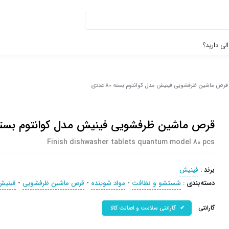
لی دارید؟
قرص ماشین ظرفشویی فینیش مدل کوانتوم بسته 80 عددی
قرص ماشین ظرفشویی فینیش مدل کوانتوم بسته 80 عد
Finish dishwasher tablets quantum model 80 pcs
برند
:
فینیش
دسته‌بندی
:
شستشو و نظافت
-
مواد شوینده
-
قرص ماشین ظرفشویی
-
فینیش
گارانتی
گارانتی سلامت و اصالت کالا