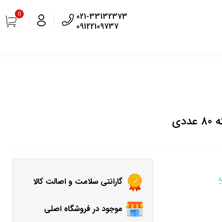
0
021-33132373
09122109737
دی
گارانتی سلامت و اصالت کالا
موجود در فروشگاه اصلی