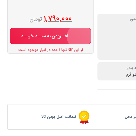
1,790,000
تومان
ور
افــزودن به سبــد خریــد
از این کالا تنها 1 عدد در انبار موجود است
 بندی
ر محل
ضمانت اصل بودن کالا