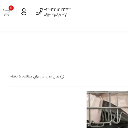
0
021-33132373
09122109737
زمان مورد نیاز برای مطالعه: 5 دقیقه