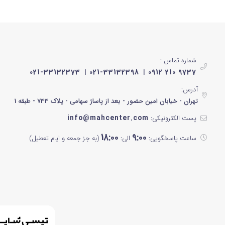
شماره تماس :
021-33132373
021-33132398
0912 210 9737
آدرس:
تهران - خیابان امین حضور - بعد از پاساژ سهامی - پلاک 733 - طبقه 1
info@mahcenter.com
پست الکترونیکی:
18:00
9:00
ساعت پاسخگویی:
الی:
(به جز جمعه و ایام تعطیل)