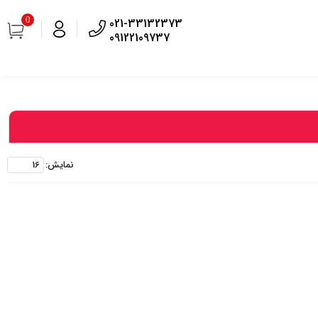
0
021-33132373
09122109737
نمايش: