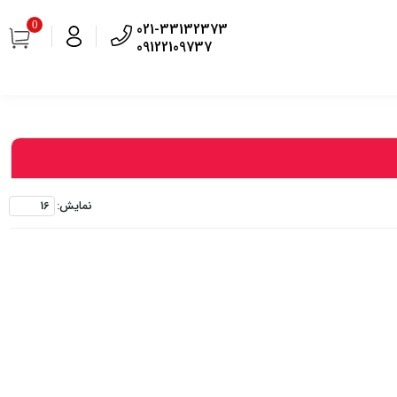
0
021-33132373
09122109737
نمايش: