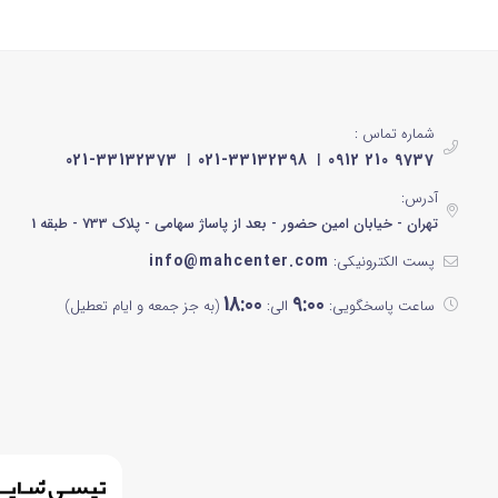
شماره تماس :
021-33132373
021-33132398
0912 210 9737
آدرس:
تهران - خیابان امین حضور - بعد از پاساژ سهامی - پلاک 733 - طبقه 1
info@mahcenter.com
پست الکترونیکی:
18:00
9:00
ساعت پاسخگویی:
الی:
(به جز جمعه و ایام تعطیل)