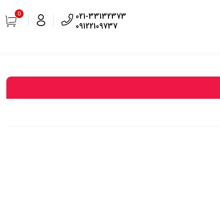
0
021-33132373
09122109737