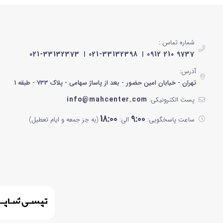
مشکی براق
نوک مدادی
شماره تماس :
مشکی رزگلد
021-33132373
021-33132398
0912 210 9737
سیلور
آدرس:
تهران - خیابان امین حضور - بعد از پاساژ سهامی - پلاک 733 - طبقه 1
مشکی نقره ای
info@mahcenter.com
پست الکترونیکی:
سفید و آبی
18:00
9:00
ساعت پاسخگویی:
الی:
(به جز جمعه و ایام تعطیل)
مشکی پنل سفید
سبز آبی
خاکستری
کرم