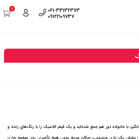
0
021-33132373
09122109737
گ
یز، با خانواده دور هم جمع شده‌اید و یک فیلم کلاسیک را با رنگ‌های زنده و
ر حین پخش یک بازی ویدیویی، حرکات سریع بدون هیچ تأخیری روی صفحه جاری