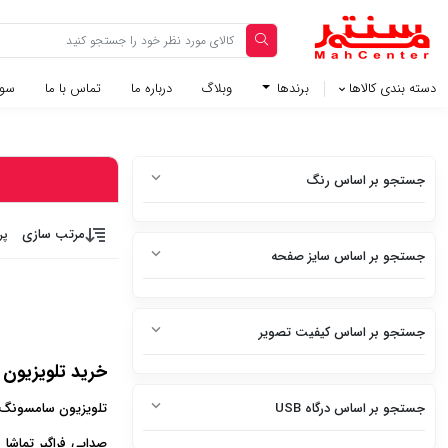
دسته بندی کالاها
برندها
وبلاگ‌
درباره ما
تماس با ما
سوا
جستجو بر اساس رنگ
سفید
مرتب سازی
پر
جستجو بر اساس سایز صفحه
سفید متالیک
85 اینچ
سفید براق
جستجو بر اساس کیفیت تصویر
75 اینچ
سفید چرم
خرید تلویزیون
HD
65 اینچ
استیل
جستجو بر اساس درگاه USB
تلویزیون سامسونگ ی
FULL HD
58 اینچ
صدایی فراگیر تماش