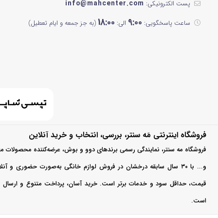
مشکی براق
info@mahcenter.com
پست الکترونیکی:
24 اینچ
18:00
9:00
ساعت پاسخگویی:
الی:
(به جز جمعه و ایام تعطیل)
نوک مدادی
تاریخچه و ویژ
28 اینچ
مشکی رزگلد
سیلور
مشکی نقره ای
سفید و آبی
کیفیت، بلکه در دوام
زندگی مدرن‌تان همخ
مشکی پنل سفید
فروشگاه اینترنتی مَه سنتر، بررسی، انتخاب و خرید آنلاین
فروشگاه مه سنتر، نمایندگی رسمی برندهای دوو و بوش، عرضه‌کننده محصولات مع
سبز آبی
انواع تلویزیو
و... با ۳۰ سال سابقه درخشان در فروش لوازم خانگی به‌صورت حضوری و آ
خاکستری
تلویزیون‌های سامسو
قیمت، حداقل سود و خدمات برتر است. خرید آسان، پرداخت متنوع و ارسال سر
می‌پردازیم.
کرم
است.
تلویزیون‌های Crystal UHD سامسونگ