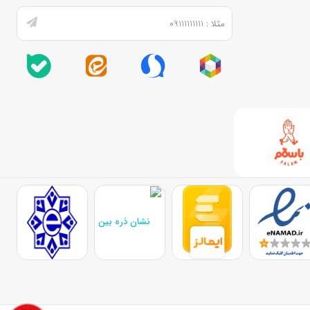
۱۹۷۰ وارد عرصه تلویزیون شد و با نوآوری‌هایی مانند اولین مدل LCD در ۱۹۹۰، مسیر را برای نسل‌های بعدی هموار کرد. امروزه، این برند با تمرکز بر هوش مصنوعی و
یداری، مدل‌هایی می‌سازد که نه تنها کیفیت تصویر را ارتقا می‌دهند، بلکه با اکوسیستم SmartThings، خانه هوشمند را کامل می‌کنند. یکی از نقاط قوت تلویزیون سامسونگ، سیستم
عامل Tizen است که دسترسی سریع به اپلیکیشن‌هایی مانند نتفلیکس و یوتیوب را فراهم می‌کند. گیرنده دیجیتال داخلی هم کانال‌های HD را بدون نیاز به تجهیزات اضافی دریافت می‌کند.
در سال ۱۴۰۴، سری‌های جدید با Vision AI معرفی شده‌اند که ویژگی‌هایی مانند Live Translate و Click to Search را اضافه کرده‌اند. این پیشرفت‌ها باعث شده سامسونگ نه تنها در
 این فناوری‌ها بدون تأخیر استفاده کنید و تلویزیونی انتخاب نمایید که با سبک
ب نوع مناسب، به فضا و بودجه بستگی دارد. در ادامه، به محبوب‌ترین انواع