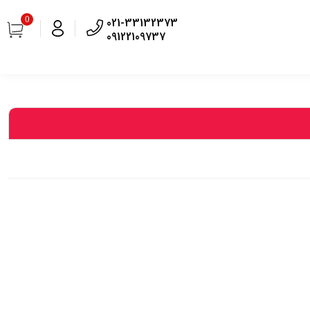
0
021-33132373
09122109737