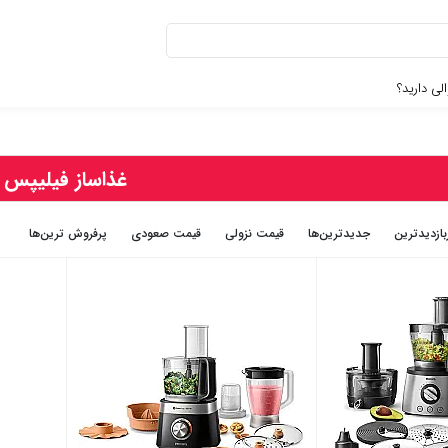
لی دارید؟
غذاساز فیلیپس
بازديدترين
جديدترين‌ها
قيمت نزولی
قيمت صعودی
پرفروش ترین‌ها