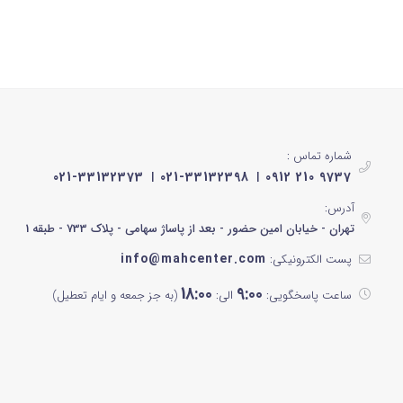
مشکی براق
فیلیپس انواع مختلفی
نوک مدادی
مهیا می‌سازند. هنگا
است که می‌تواند کار
مشکی رزگلد
بروید!
سیلور
شماره تماس :
مشکی نقره ای
021-33132373
021-33132398
0912 210 9737
سفید و آبی
آدرس:
تهران - خیابان امین حضور - بعد از پاساژ سهامی - پلاک 733 - طبقه 1
مشکی پنل سفید
info@mahcenter.com
پست الکترونیکی:
سبز آبی
18:00
9:00
ساعت پاسخگویی:
الی:
(به جز جمعه و ایام تعطیل)
خاکستری
کرم