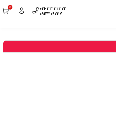
0
021-33132373
09122109737