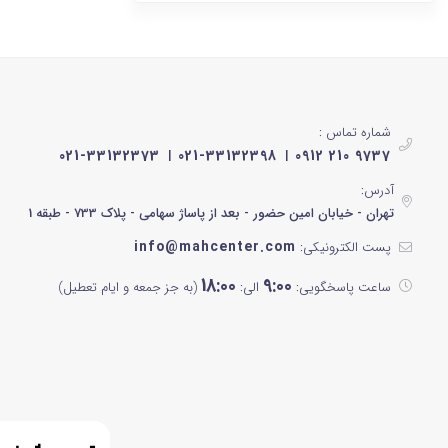
مشکی براق
نوک مدادی
مشکی رزگلد
شماره تماس :
سیلور
021-33132373
021-33132398
0912 210 9737
مشکی نقره ای
آدرس:
تهران - خیابان امین حضور - بعد از پاساژ سهامی - پلاک 733 - طبقه 1
سفید و آبی
info@mahcenter.com
پست الکترونیکی:
مشکی پنل سفید
18:00
9:00
ساعت پاسخگویی:
الی:
(به جز جمعه و ایام تعطیل)
سبز آبی
خاکستری
کرم