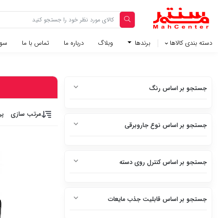
دسته بندی کالاها
برندها
وبلاگ‌
درباره ما
تماس با ما
سوا
جستجو بر اساس رنگ
سفید
مرتب سازی
پر
جستجو بر اساس نوع جاروبرقی
سفید متالیک
پرتابل (عصایی)
سفید براق
جستجو بر اساس کنترل روی دسته
مخزن دار
سفید چرم
ندارد
کیسه ای
استیل
جستجو بر اساس قابلیت جذب مایعات
دارد
سطلی