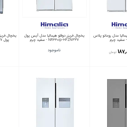
مالیا مدل رومانو پلاس
یخچال فریزر دوقلو هیمالیا مدل آیس پول
NR440ip-HFZN337 - سفید چرم
پول NR440ip-HFZN337 - نقره ای
ناموجود
187,
تومان