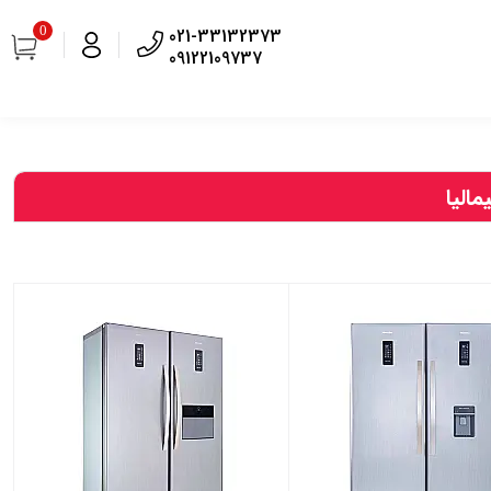
0
021-33132373
09122109737
الیا