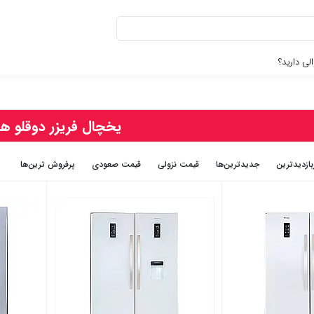
لی دارید؟
یخچال فریزر دوقلو هیم
بازديدترين
جديدترين‌ها
قيمت نزولی
قيمت صعودی
پرفروش ترین‌ها