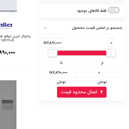
نقره ای
دارد
9 فوت
فقط کالاهای موجود
تیتانیوم
ندارد
10 فوت
سفید پنل نقره ای
جستجو بر اساس قیمت محصول
11 فوت
یخچال فریزر دوقلو هی
سفید پنل سفید
NR440R - سفید چرم
187,890,000
0
12 فوت
890,000
سفید پنل مشکی
13 فوت
از
تا
نقره ای پنل مشکی
14 فوت
نقره ای پنل نقره ای
تومان
تومان
19 فوت
استیل مشکی
اعمال محدوه قیمت
22 فوت
استیل سفید
24 فوت
مشکی
29 فوت