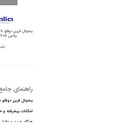
مشکی براق
26 فوت
نوک مدادی
27 فوت
مشکی رزگلد
پلاس NR440A - استیل
28 فوت
سیلور
نام
30 فوت
مشکی نقره ای
31 فوت
سفید و آبی
32 فوت
مشکی پنل سفید
راهنمای جامع 
33 فوت
سبز آبی
یخچال فریزر دوقلو هی
34 فوت
امکانات پیشرفته و خد
خاکستری
35 فوت
هنگام خرید و دلایلی
کرم
آشپزخانه خود انتخاب
36 فوت