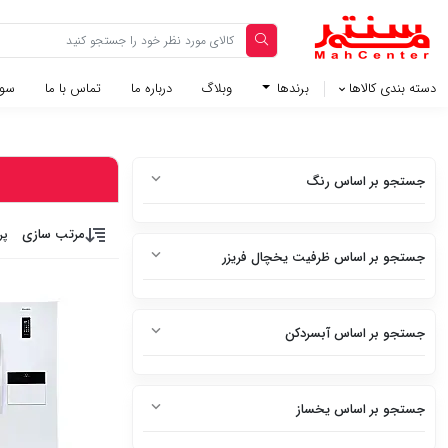
دسته بندی کالاها
برندها
وبلاگ‌
درباره ما
تماس با ما
سوا
جستجو بر اساس رنگ
سفید
مرتب سازی
پر
جستجو بر اساس ظرفیت یخچال فریزر
سفید متالیک
3 فوت
سفید براق
جستجو بر اساس آبسردکن
5 فوت
سفید چرم
دارد
6 فوت
استیل
جستجو بر اساس یخساز
ندارد
7 فوت