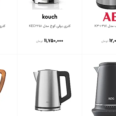
K3-1-3st
کتری برقی کوخ مدل KEC2251
کتری
11,750,000
12,
تومان
تومان