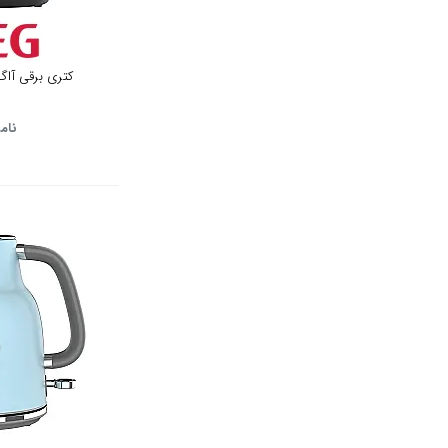
کرم
کتری برقی آاگ مدل 
قهوه ای
قهوه ای تیره
نام
مشکی آبی
یاسی
زرشکی
كروم
لیمویی
شیری
رز گلد