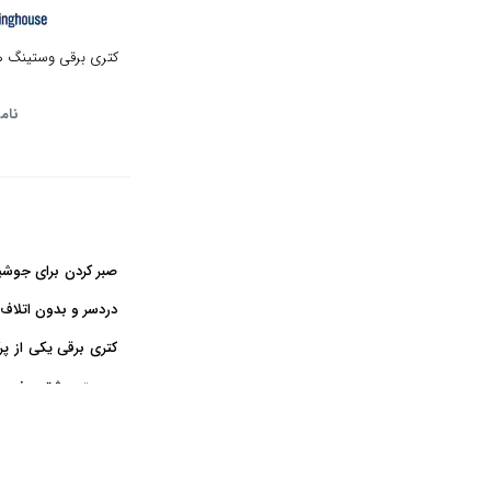
مشکی مات
کتری برقی وستینگ هاوس 
بژ
نام
قرمز
سفید سبز
شرابی
صبر کردن برای جوشید
سفید صدفی
دردسر و بدون اتلاف 
طوسی
کتری برقی یکی از پر
سرعت بیشتری نسبت ب
نارنجی
اگر به دنبال روشی س
طلایی
امکانات بیشتری برای 
دودی