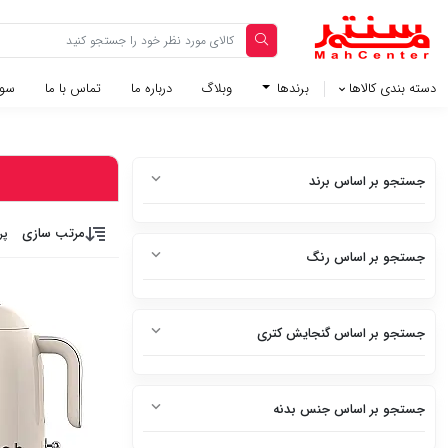
دسته بندی کالاها
برندها
وبلاگ‌
درباره ما
تماس با ما
سوا
جستجو بر اساس برند
بوش
مرتب سازی
پر
جستجو بر اساس رنگ
تفال
سفید
اسمگ
جستجو بر اساس گنجایش کتری
سفید متالیک
آاگ
2 تا 3 لیتر
سفید براق
زامروتی
جستجو بر اساس جنس بدنه
1 تا 2 لیتر
سفید چرم