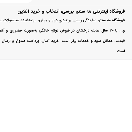
انواع کتری برق
فروشگاه اینترنتی مَه سنتر، بررسی، انتخاب و خرید آنلاین
کتری‌های برقی در مد
سبز
فروشگاه مه سنتر، نمایندگی رسمی برندهای دوو و بوش، عرضه‌کننده محصولات مع
کتری برقی اس
زرد
و... با ۳۰ سال سابقه درخشان در فروش لوازم خانگی به‌صورت حضوری و آ
خودکار از ویژ
سبز فسفری
قیمت، حداقل سود و خدمات برتر است. خرید آسان، پرداخت متنوع و ارسال سر
کتری برقی آا
است.
فیلی
افزایش دوام و 
کتری برقی تفا
مطمئن برای م
با انتخاب یک
کتری 
قیمت و خرید 
این دستگاه در مدل‌
توان مصرفی و امکانات جانبی مت
اگر به دنبال یک خ