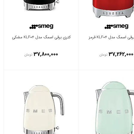
ی اسمگ مدل KLF04 قرمز
کتری برقی اسمگ مدل KLF04 مشکی
37,800,000
37,262,000
تومان
تومان