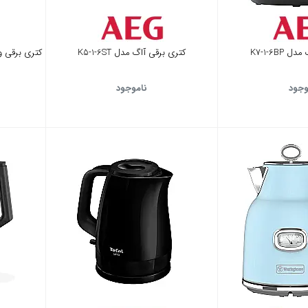
K7-1-6BP
کتری برقی آاگ مدل K5-1-6ST
کتری برقی وست
وجود
ناموجود