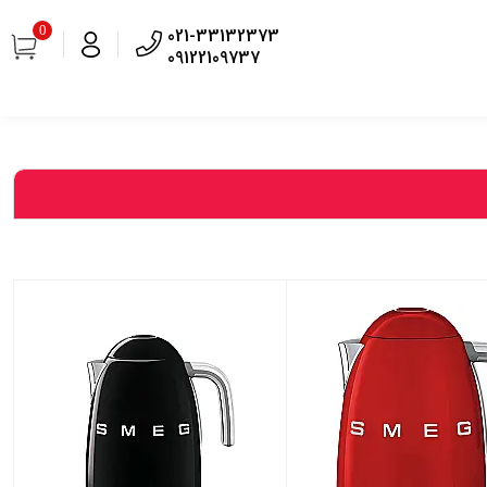
0
021-33132373
09122109737