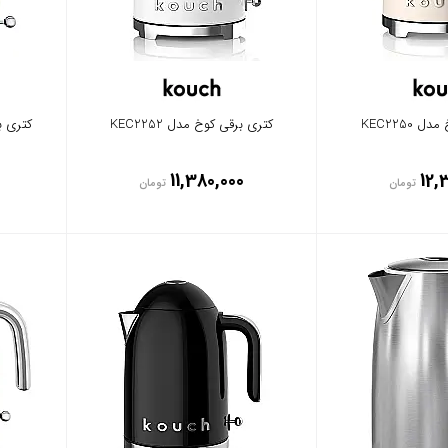
KEC2250
کتری برقی کوخ مدل KEC2252
کتری برق
11,380,000
12,
تومان
تومان