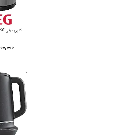
مشکی
مشکی براق
کتری برقی آاگ مدل 
نوک مدادی
000,000
مشکی رزگلد
سیلور
مشکی نقره ای
سفید و آبی
مشکی پنل سفید
سبز آبی
خاکستری