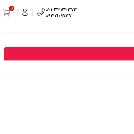
0
021-33132373
09122109737