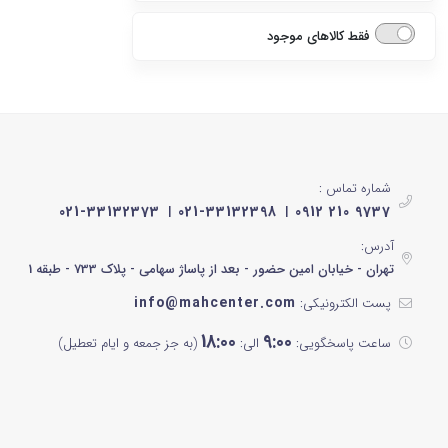
سری 8
7 کیلوگرم
استیل
فقط کالاهای موجود
سری 7
8 کیلوگرم
نقره ای
سری 6
9 کیلوگرم
تیتانیوم
سری 5
10 کیلوگرم
سفید پنل نقره ای
سری 4
شماره تماس :
11 کیلوگرم
021-33132373
021-33132398
0912 210 9737
سفید پنل سفید
سری 3
12 کیلوگرم
آدرس:
سفید پنل مشکی
تهران - خیابان امین حضور - بعد از پاساژ سهامی - پلاک 733 - طبقه 1
21 کیلوگرم
نقره ای پنل مشکی
info@mahcenter.com
پست الکترونیکی:
18:00
9:00
ساعت پاسخگویی:
الی:
(به جز جمعه و ایام تعطیل)
نقره ای پنل نقره ای
استیل مشکی
استیل سفید