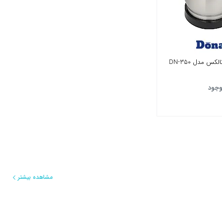
س مدل DN-350
وجود
مشاهده بیشتر