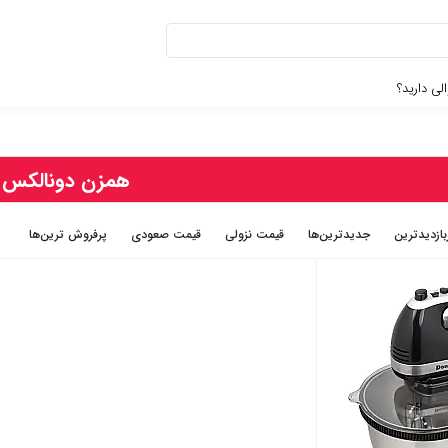
لی دارید؟
همزن دونالکس
بازديدترين
جديدترين‌ها
قيمت نزولی
قيمت صعودی
پرفروش ترین‌ها