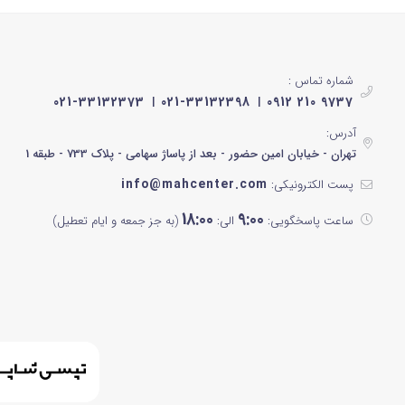
مشکی براق
نوک مدادی
شماره تماس :
مشکی رزگلد
021-33132373
021-33132398
0912 210 9737
سیلور
آدرس:
تهران - خیابان امین حضور - بعد از پاساژ سهامی - پلاک 733 - طبقه 1
مشکی نقره ای
info@mahcenter.com
پست الکترونیکی:
سفید و آبی
18:00
9:00
ساعت پاسخگویی:
الی:
(به جز جمعه و ایام تعطیل)
مشکی پنل سفید
سبز آبی
خاکستری
کرم