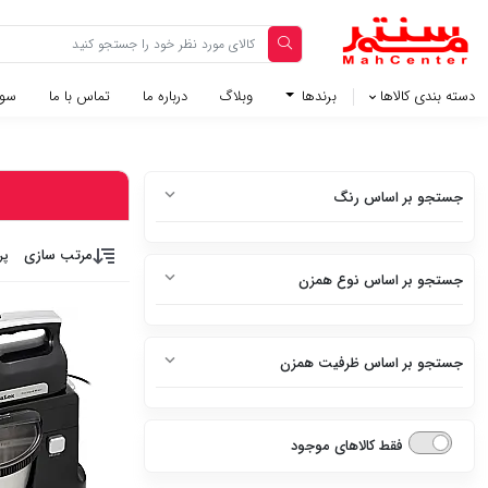
دسته بندی کالاها
برندها
وبلاگ‌
درباره ما
تماس با ما
سوا
جستجو بر اساس رنگ
سفید
مرتب سازی
پر
جستجو بر اساس نوع همزن
سفید متالیک
بدون پایه (دستی)
سفید براق
جستجو بر اساس ظرفیت همزن
پایه دار (کاسه دار)
سفید چرم
9تا10 لیتر
استیل
فقط کالاهای موجود
8تا9 لیتر