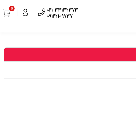
0
021-33132373
09122109737