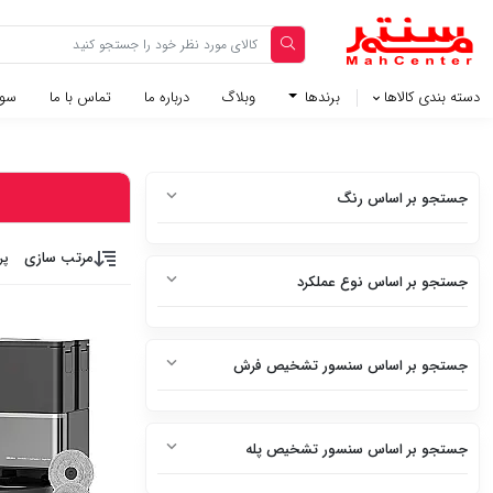
دسته بندی کالاها
برندها
وبلاگ‌
درباره ما
تماس با ما
سوا
جستجو بر اساس رنگ
سفید
مرتب سازی
پر
جستجو بر اساس نوع عملکرد
سفید متالیک
جارو کردن + تی
سفید براق
کشی
جستجو بر اساس سنسور تشخیص فرش
سفید چرم
ندارد
جارو کردن
استیل
جستجو بر اساس سنسور تشخیص پله
دارد