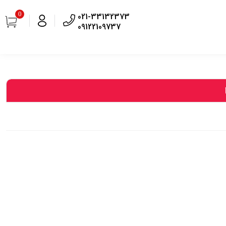
0
021-33132373
09122109737