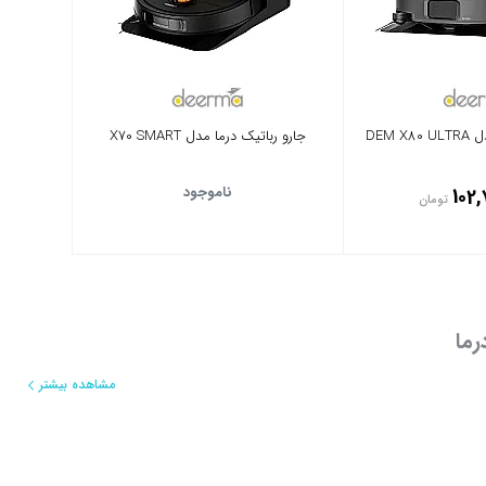
DEM 
جارو رباتیک درما مدل X70 SMART
ناموجود
102,
تومان
رما
مشاهده بیشتر