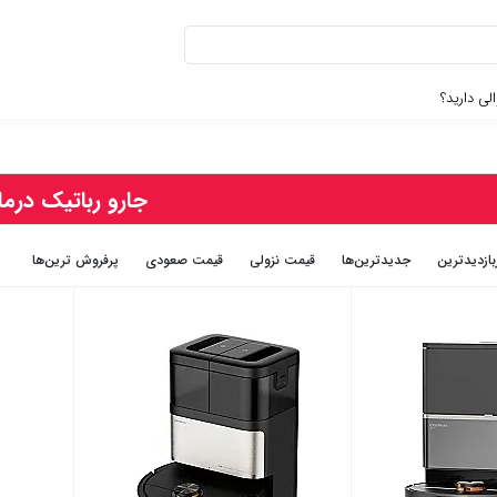
لی دارید؟
جارو رباتیک درما
بازديدترين
جديدترين‌ها
قيمت نزولی
قيمت صعودی
پرفروش ترین‌ها