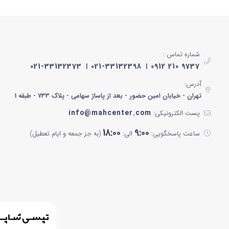
مشکی براق
نوک مدادی
مشکی رزگلد
شماره تماس :
021-33132373
021-33132398
0912 210 9737
سیلور
آدرس:
مشکی نقره ای
تهران - خیابان امین حضور - بعد از پاساژ سهامی - پلاک 733 - طبقه 1
info@mahcenter.com
پست الکترونیکی:
سفید و آبی
18:00
9:00
ساعت پاسخگویی:
الی:
(به جز جمعه و ایام تعطیل)
مشکی پنل سفید
سبز آبی
خاکستری
کرم