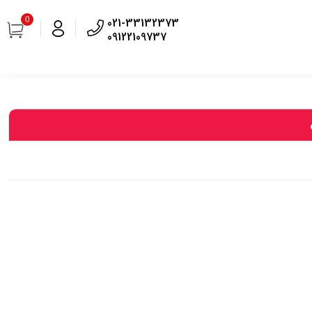
0
021-33132373
09122109737