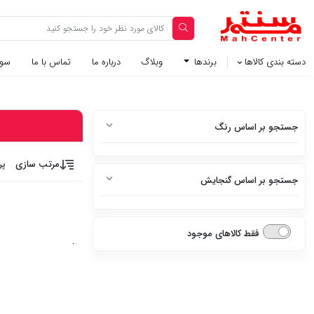
دسته بندی کالاها
برندها
وبلاگ‌
درباره ما
تماس با ما
سوا
جستجو بر اساس رنگ
سفید
مرتب سازی
پر
جستجو بر اساس گنجایش
سفید متالیک
4 لیتر
سفید براق
فقط کالاهای موجود
.
6 لیتر
سفید چرم
8 لیتر
استیل
10 لیتر