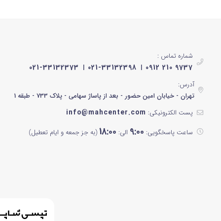
نقره ای
20 لیتر
تیتانیوم
70 لیتر
سفید پنل نقره ای
شماره تماس :
021-33132373
021-33132398
0912 210 9737
سفید پنل سفید
آدرس:
سفید پنل مشکی
تهران - خیابان امین حضور - بعد از پاساژ سهامی - پلاک 733 - طبقه 1
info@mahcenter.com
نقره ای پنل مشکی
پست الکترونیکی:
18:00
9:00
ساعت پاسخگویی:
الی:
(به جز جمعه و ایام تعطیل)
نقره ای پنل نقره ای
استیل مشکی
استیل سفید
مشکی