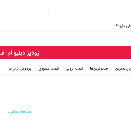
لی دارید؟
زودپز دبلیو ام اف
بازديدترين
جديدترين‌ها
قيمت نزولی
قيمت صعودی
پرفروش ترین‌ها
مشاهده بیشتر