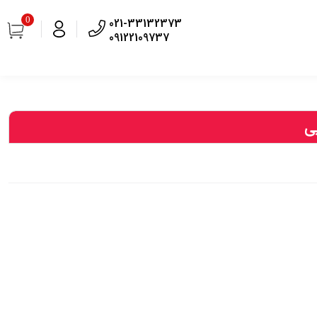
0
021-33132373
09122109737
ی