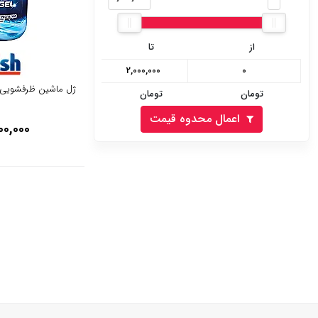
از
تا
ژل ماشین ظرفشویی فینیش 1000
تومان
تومان
اعمال محدوه قیمت
00,000