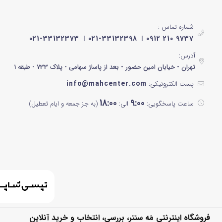
شماره تماس :
021-33132373
021-33132398
0912 210 9737
آدرس:
تهران - خیابان امین حضور - بعد از پاساژ سهامی - پلاک 733 - طبقه 1
info@mahcenter.com
پست الکترونیکی:
18:00
9:00
ساعت پاسخگویی:
الی:
(به جز جمعه و ایام تعطیل)
فروشگاه اینترنتی مَه سنتر، بررسی، انتخاب و خرید آنلاین