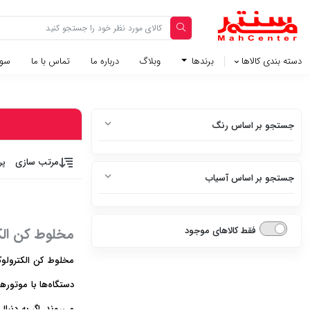
دسته بندی کالاها
برندها
وبلاگ‌
درباره ما
تماس با ما
سوا
جستجو بر اساس رنگ
سفید
مرتب سازی
پر
جستجو بر اساس آسیاب
سفید متالیک
دارد
سفید براق
فقط کالاهای موجود
مخلوط کن الک
ندارد
سفید چرم
مخلوط کن الکترولوک
استیل
دستگاه‌ها با موتوره
می‌روند. اگر به دنب