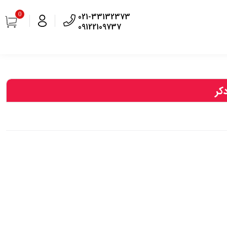
0
021-33132373
09122109737
کر