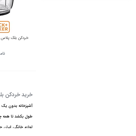
نقره ای
شیشه
3 تیغه
تیتانیوم
پیرکس
سفید پنل نقره ای
خردکن بلک پلاس دکر مد
سفید پنل سفید
نام
سفید پنل مشکی
نقره ای پنل مشکی
نقره ای پنل نقره ای
خرید خردکن بلک
استیل مشکی
آشپزخانه بدون یک ا
استیل سفید
طول بکشد تا همه چیز
مشکی
لوازم خانگی ایران ج