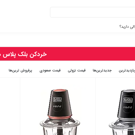
لی دارید؟
خردکن بلک پلاس د
بازديدترين
جديدترين‌ها
قيمت نزولی
قيمت صعودی
پرفروش ترین‌ها