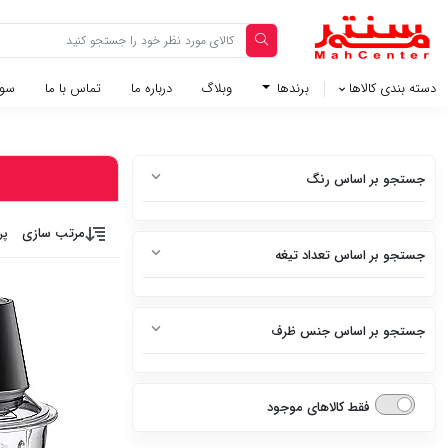
دسته بندی کالاها
برندها
وبلاگ‌
درباره ما
تماس با ما
سوا
جستجو بر اساس رنگ
سفید
مرتب سازی
پر
جستجو بر اساس تعداد تیغه
سفید متالیک
6 تیغه
سفید براق
جستجو بر اساس جنس ظرف
4 تیغه
سفید چرم
پلاستیک
2 تیغه
استیل
فقط کالاهای موجود
استیل
9 تیغه