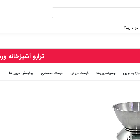
لی دارید؟
ترازو آشپزخانه ورد
بازديدترين
جديدترين‌ها
قيمت نزولی
قيمت صعودی
پرفروش ترین‌ها