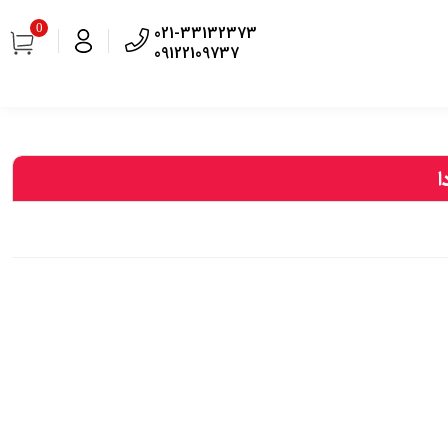
0
021-33132373
09122109737
ا