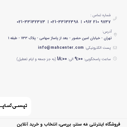
مشکی براق
نوک مدادی
شماره تماس :
021-33132373
021-33132398
0912 210 9737
مشکی رزگلد
آدرس:
تهران - خیابان امین حضور - بعد از پاساژ سهامی - پلاک 733 - طبقه 1
سیلور
info@mahcenter.com
پست الکترونیکی:
مشکی نقره ای
18:00
9:00
ساعت پاسخگویی:
الی:
(به جز جمعه و ایام تعطیل)
سفید و آبی
مشکی پنل سفید
سبز آبی
خاکستری
کرم
فروشگاه اینترنتی مَه سنتر، بررسی، انتخاب و خرید آنلاین