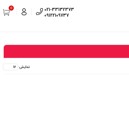
0
021-33132373
09122109737
نمايش: