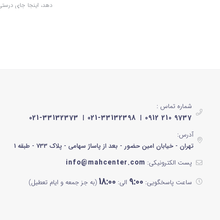
دهد، اینجا جای درستی 
کامل کنید و هر روز با
تاریخچه برند ش
محصولات عمدتاً در کا
اینستاگرامی و شبکه‌ها
ورود شیگلم به ب
شماره تماس :
021-33132373
021-33132398
0912 210 9737
بهداشتی ایران تطبیق ی
مدیریت شد. امروزه، شیگ
آدرس:
تهران - خیابان امین حضور - بعد از پاساژ سهامی - پلاک 733 - طبقه 1
می‌دهد و این رویکرد، 
info@mahcenter.com
پست الکترونیکی:
محصولات متنو
18:00
9:00
ساعت پاسخگویی:
الی:
(به جز جمعه و ایام تعطیل)
تنوع محصولات شیگلم، ی
مختلف را پوشش می‌دهند
رژلب‌های شیگلم: