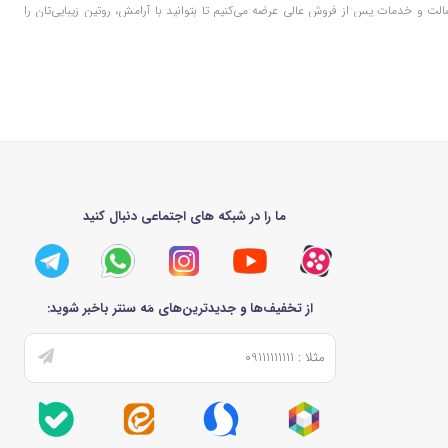
الت و خدمات پس از فروش عالی عرضه می‌کنیم تا بتوانید با آرامش، روتین زیبایی‌تان را
یبایی دارد. این شرکت در سال ۲۰۱۹ میلادی توسط تیمی از متخصصان خلاق تأسیس شد و از همان ابتدا هدفش، دموکراتیک کردن زیبایی بود؛ یعنی ارائه
محصولاتی با کیفیت بالا به قیمتی که همه بتوانند از آن بهره ببرند. دفتر مرکزی شیگلم در سنگاپور قرار دارد و تحت مالکیت شرکت شی‌این (Shein)، غول تجارت الکترونیک چینی، فعالیت می‌کند. تولید
از مواد اولیه مرغوب استفاده می‌شود. آنچه شیگلم را خاص می‌کند، تمرکز بر روندهای
یشه به‌روز و جذاب بمانند.
ما را در شبکه های اجتماعی دنبال کنید
ال برندهای خارجی با قیمت مناسب بودند. با همکاری فروشگاه‌های آنلاین معتبر، محصولات شیگلم با استانداردهای
انند تأمین مداوم کالا و رقابت با برندهای لوکس، با استراتژی قیمت‌گذاری هوشمندانه
ها زن ایرانی است. کاربرانی که سال‌ها از محصولاتش استفاده کرده‌اند، اغلب از ماندگاری
بالا و تنوع رنگ‌ها تعریف می‌کنند، که این اعتماد، پایه موفقیت برند در بازار محلی است. شیگلم نه تنها به زیبایی ظاهری کمک می‌کند، بلکه با فرمولاسیون‌های hypoallergenic، به سلامت پوست هم اهمیت
از تخفیف‌ها و جدیدترین‌های مَه سنتر باخبر شوید:
یتی
های کامل برای مهمانی‌های شبانه، هر کدام با کیفیت حرفه‌ای و قیمتی دوستانه، نیازهای
رین گزینه را انتخاب نمایید.