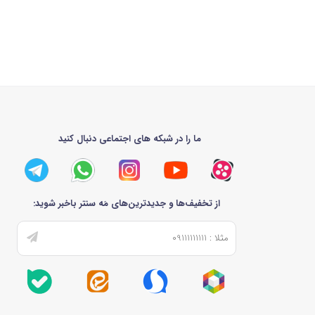
این فلسفه در تمامی محصولات این برند، از جمله یخچال فریزرهایش، به‌وضوح مشهود است. از انتخاب
دوام و قابل اعتماد می‌چرخد. خرید یک یخچال فریزر بوش به معنای خرید آرامش
سال‌ها استفاده روزمره و سنگین در یک خانه پرجمعیت طراحی و ساخته شده‌اند.
این زمینه پیشرو است و فناوری‌های انحصاری را توسعه داده است.
ما را در شبکه های اجتماعی دنبال کنید
این فناوری قلب تپنده بسیاری از یخچال فریزرهای بوش است. محفظه‌های ویتافرِش با قابلیت کنترل دما و رطوبت، محیطی ایده‌آل برای نگهداری از特定 دسته‌های مواد غذایی فراهم
 و شاداب می‌مانند، در حالی که گوشت و ماهی در کشوی سردتر با دمای نزدیک به
از تخفیف‌ها و جدیدترین‌های مَه سنتر باخبر شوید:
 فریزر بوش به‌طور مداوم رطوبت را از فضای داخلی فریزر خارج می‌کند و از
 انرژی و حفظ طعم واقعی مواد غذایی بدون انتقال بو نیز کمک می‌کند.