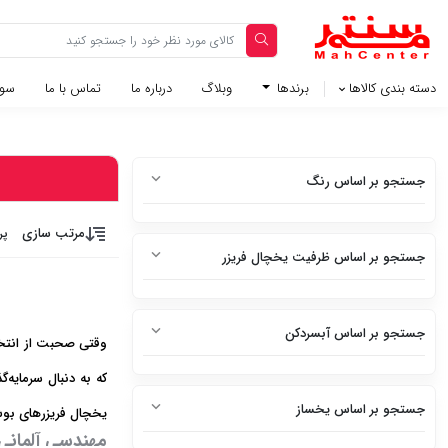
دسته بندی کالاها
برندها
وبلاگ‌
درباره ما
تماس با ما
سوا
جستجو بر اساس رنگ
سفید
مرتب سازی
پر
جستجو بر اساس ظرفیت یخچال فریزر
سفید متالیک
3 فوت
سفید براق
جستجو بر اساس آبسردکن
وقتی صحبت از انتخاب
5 فوت
سفید چرم
دارد
6 فوت
استیل
جستجو بر اساس یخساز
یخچال فریزرهای بوش 
ندارد
7 فوت
مهندسی آلمانی؛