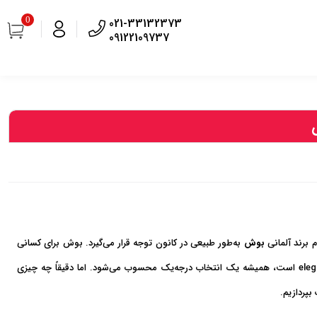
0
021-33132373
09122109737
 برند آلمانی
بوش
به‌طور طبیعی در کانون توجه قرار می‌گیرد. بوش برای کسانی
که به دنبال سرمایه‌گذاری بلندمدت بر روی محصولی هستند که ترکیبی از مهندسی دقیق، نوآوری و elegance است، همیشه یک انتخاب درجه‌یک محسوب می‌شود. اما دقیقاً چه چیزی
بپردازیم.